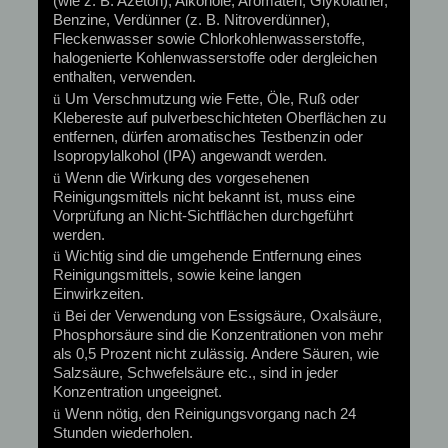
(wie z. B. Azeton), Alkohole, Aromaten, Glykoläther,
Benzine, Verdünner (z. B. Nitroverdünner),
Fleckenwasser sowie Chlorkohlenwasserstoffe,
halogenierte Kohlenwasserstoffe oder dergleichen
enthalten, verwenden.
ü
Um Verschmutzung wie Fette, Öle, Ruß oder
Klebereste auf pulverbeschichteten Oberflächen zu
entfernen, dürfen aromatisches Testbenzin oder
Isopropylalkohol (IPA) angewandt werden.
ü
Wenn die Wirkung des vorgesehenen
Reinigungsmittels nicht bekannt ist, muss eine
Vorprüfung an Nicht-Sichtflächen durchgeführt
werden.
ü
Wichtig sind die umgehende Entfernung eines
Reinigungsmittels, sowie keine langen
Einwirkzeiten.
ü
Bei der Verwendung von Essigsäure, Oxalsäure,
Phosphorsäure sind die Konzentrationen von mehr
als 0,5 Prozent nicht zulässig. Andere Säuren, wie
Salzsäure, Schwefelsäure etc., sind in jeder
Konzentration ungeeignet.
ü
Wenn nötig, den Reinigungsvorgang nach 24
Stunden wiederholen.