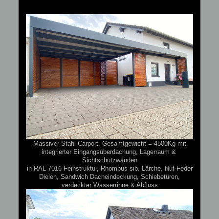
Massiver Stahl-Carport, Gesamtgewicht = 4500Kg mit
integrierter Eingangsüberdachung, Lagerraum &
Sichtschutzwänden
in RAL 7016 Feinstruktur, Rhombus sib. Lärche, Nut-Feder
Dielen, Sandwich Dacheindeckung, Schiebetüren,
verdeckter Wasserrinne & Abfluss