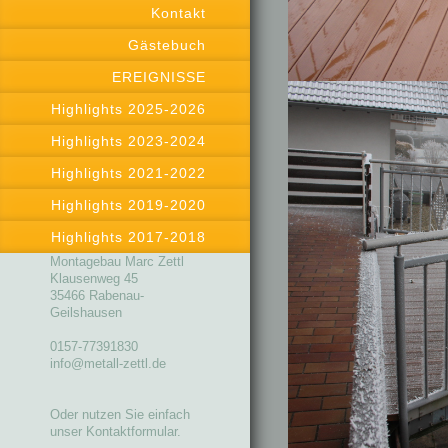
Kontakt
Gästebuch
EREIGNISSE
Highlights 2025-2026
Highlights 2023-2024
Highlights 2021-2022
Highlights 2019-2020
Highlights 2017-2018
Montagebau Marc Zettl
Klausenweg 45
35466 Rabenau-
Geilshausen
0157-77391830
info@metall-zettl.de
Oder nutzen Sie einfach
unser Kontaktformular.