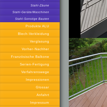
Stahl-Zäune
Stahl-Geräte/Maschinen
Stahl-Sonstige Bauten
Produkte ALU
Blech-Verkleidung
Verglasung
Vorher-Nachher
Französische Balkone
Serien-Fertigung
Verfahrenswege
Impressionen
Glossar
Anfahrt
Impressum