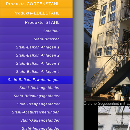
Produkte-CORTENSTAHL
Produkte-EDELSTAHL
Produkte-STAHL
Stahlbau
Stahl-Brücken
Stahl-Balkon Anlagen 1
Stahl-Balkon Anlagen 2
Stahl-Balkon Anlagen 3
Stahl-Balkon Anlagen 4
Stahl-Balkon Erweiterungen
Stahl-Balkongeländer
Stahl-Brüstungsgeländer
Örtliche Gegebenheit mit 
Stahl-Treppengeländer
Stahl-Absturzsicherungen
Stahl-Außengeländer
Stahl-Innengeländer