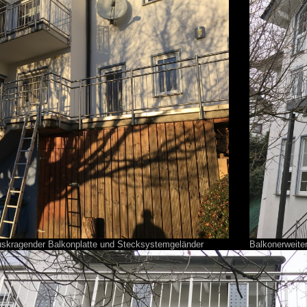
auskragender Balkonplatte und Stecksystemgeländer
Balkonerweite