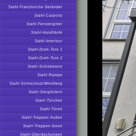
Stahl-Französiche Geländer
Stahl-Carports
Stahl-Fenstergitter
Stahl-Handläufe
Stahl-Interieur
Stahl-Dreh-Tore 1
Stahl-Dreh-Tore 2
Stahl-Schiebetore
Stahl-Rampe
Stahl-Sichtschutz/Windfang
Stahl-Steigleitern
Stahl-Türchen
Stahl-Türen
Stahl-Treppen Außen
Stahl-Treppen Innen
Stahl-Überdachungen