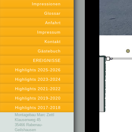
Impressionen
Glossar
Anfahrt
Impressum
Kontakt
Gästebuch
EREIGNISSE
Highlights 2025-2026
Highlights 2023-2024
Highlights 2021-2022
Highlights 2019-2020
Highlights 2017-2018
Montagebau Marc Zettl
Klausenweg 45
35466 Rabenau-
Geilshausen