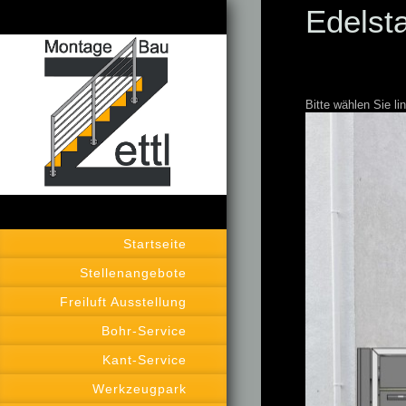
Edelsta
Bitte wählen Sie li
Startseite
Stellenangebote
Freiluft Ausstellung
Bohr-Service
Kant-Service
Werkzeugpark