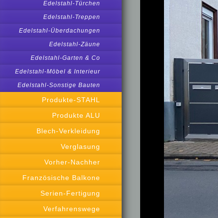
Edelstahl-Türchen
Edelstahl-Treppen
Edelstahl-Überdachungen
Edelstahl-Zäune
Edelstahl-Garten & Co
Edelstahl-Möbel & Interieur
Edelstahl-Sonstige Bauten
Produkte-STAHL
Produkte ALU
Blech-Verkleidung
Verglasung
Vorher-Nachher
Französische Balkone
Serien-Fertigung
Verfahrenswege