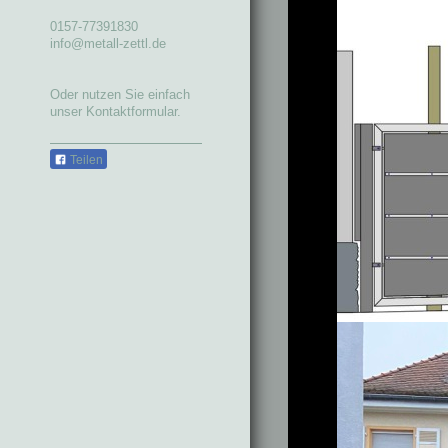
0157-77391830
info@metall-zettl.de
Oder nutzen Sie einfach
unser Kontaktformular.
Teilen