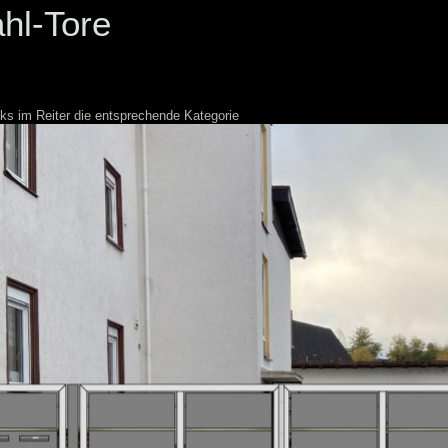
hl-Tore
nks im Reiter die entsprechende Kategorie