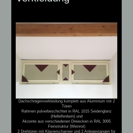
Dachschrägenverkleidung komplett aus Aluminium mit 2
Türen
Rahmen pulverbeschichtet in RAL 1015 Seidenglanz
(Hellelfenbein) und
Akzente aus verschiedenen Dreiecken in RAL 3005
Feinstruktur (Weinrot)
2 Drehtüren mit Klavierscharnier und 2 Anlegestangen für