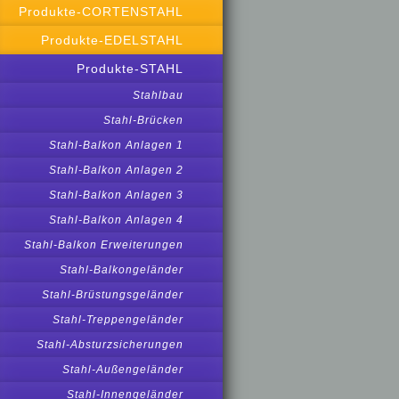
Produkte-CORTENSTAHL
Produkte-EDELSTAHL
Produkte-STAHL
Stahlbau
Stahl-Brücken
Stahl-Balkon Anlagen 1
Stahl-Balkon Anlagen 2
Stahl-Balkon Anlagen 3
Stahl-Balkon Anlagen 4
Stahl-Balkon Erweiterungen
Stahl-Balkongeländer
Stahl-Brüstungsgeländer
Stahl-Treppengeländer
Stahl-Absturzsicherungen
Stahl-Außengeländer
Stahl-Innengeländer