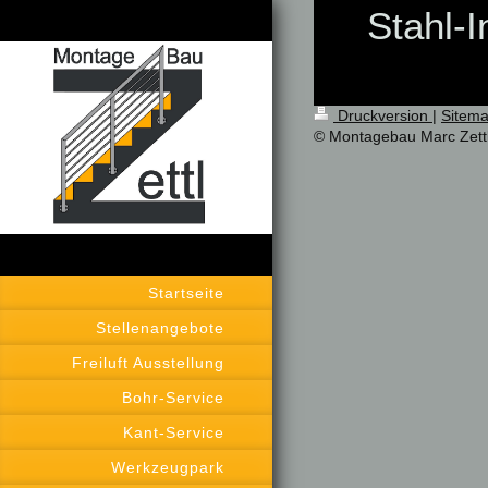
Stahl-I
Druckversion
|
Sitem
© Montagebau Marc Zett
Startseite
Stellenangebote
Freiluft Ausstellung
Bohr-Service
Kant-Service
Werkzeugpark