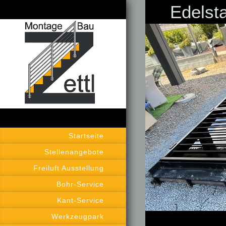
Edelsta
Startseite
Stellenangebote
Freiluft Ausstellung
Bohr-Service
Kant-Service
Werkzeugpark