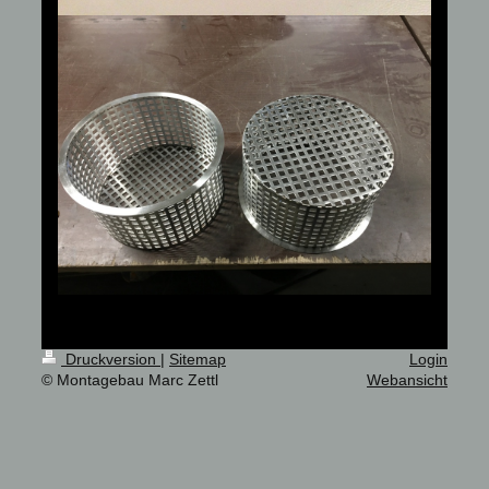
Druckversion
|
Sitemap
Login
© Montagebau Marc Zettl
Webansicht